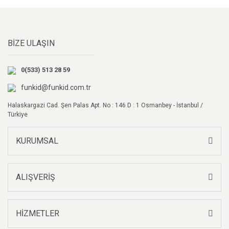
BİZE ULAŞIN
0(533) 513 28 59
funkid@funkid.com.tr
Halaskargazi Cad. Şen Palas Apt. No : 146 D : 1 Osmanbey - İstanbul /
Türkiye
KURUMSAL
ALIŞVERİŞ
HİZMETLER