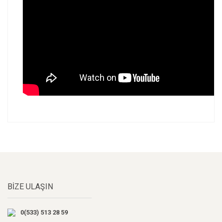
Bu ürünün fiyat bilgisi, resim, ürün açıklamalarında ve
diğer konularda yetersiz gördüğünüz noktaları öneri
Bu ürüne ilk yorumu siz yapın!
formunu kullanarak tarafımıza iletebilirsiniz.
Görüş ve önerileriniz için teşekkür ederiz.
Yorum Yaz
Ürün resmi kalitesiz, bozuk veya görüntülenemiyor.
BİZE ULAŞIN
Ürün açıklamasında eksik bilgiler bulunuyor.
Ürün bilgilerinde hatalar bulunuyor.
0(533) 513 28 59
Ürün fiyatı diğer sitelerden daha pahalı.