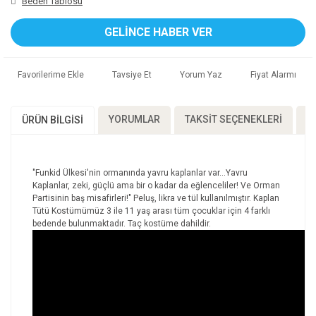
Beden Tablosu
GELİNCE HABER VER
Tavsiye Et
Yorum Yaz
Fiyat Alarmı
YORUMLAR
TAKSIT SEÇENEKLERI
Ö
ÜRÜN BILGISI
"Funkid Ülkesi'nin ormanında yavru kaplanlar var...Yavru
Kaplanlar, zeki, güçlü ama bir o kadar da eğlenceliler! Ve Orman
Partisinin baş misafirleri!" Peluş, likra ve tül kullanılmıştır. Kaplan
Tütü Kostümümüz 3 ile 11 yaş arası tüm çocuklar için 4 farklı
bedende bulunmaktadır. Taç kostüme dahildir.