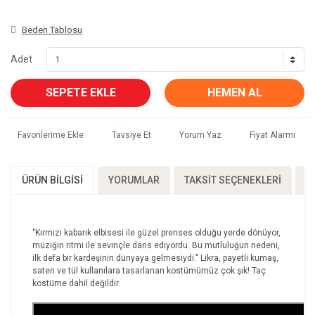
Beden Tablosu
Adet
SEPETE EKLE
HEMEN AL
Tavsiye Et
Yorum Yaz
Fiyat Alarmı
YORUMLAR
TAKSIT SEÇENEKLERI
Ö
ÜRÜN BILGISI
"Kırmızı kabarık elbisesi ile güzel prenses olduğu yerde dönüyor,
müziğin ritmi ile sevinçle dans ediyordu. Bu mutluluğun nedeni,
ilk defa bir kardeşinin dünyaya gelmesiydi." Likra, payetli kumaş,
saten ve tül kullanılara tasarlanan kostümümüz çok şık! Taç
kostüme dahil değildir.