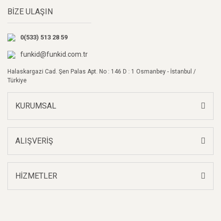
BİZE ULAŞIN
Ürün açıklamasında eksik bilgiler bulunuyor.
Ürün bilgilerinde hatalar bulunuyor.
0(533) 513 28 59
Ürün fiyatı diğer sitelerden daha pahalı.
Bu ürüne benzer farklı alternatifler olmalı.
funkid@funkid.com.tr
Halaskargazi Cad. Şen Palas Apt. No : 146 D : 1 Osmanbey - İstanbul /
Türkiye
KURUMSAL
Gönder
ALIŞVERİŞ
HİZMETLER