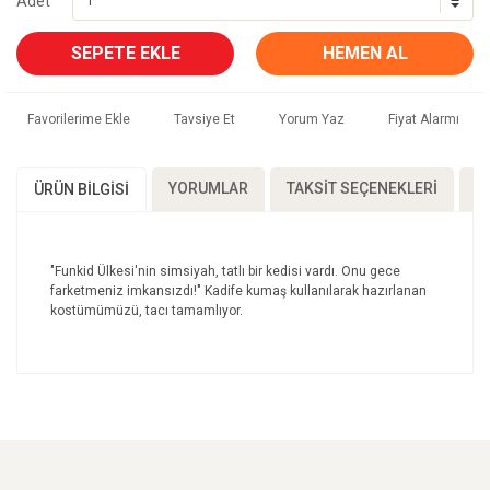
Adet
SEPETE EKLE
HEMEN AL
Tavsiye Et
Yorum Yaz
Fiyat Alarmı
YORUMLAR
TAKSIT SEÇENEKLERI
Ö
ÜRÜN BILGISI
"Funkid Ülkesi'nin simsiyah, tatlı bir kedisi vardı. Onu gece
farketmeniz imkansızdı!" Kadife kumaş kullanılarak hazırlanan
kostümümüzü, tacı tamamlıyor.
Bu ürünün fiyat bilgisi, resim, ürün açıklamalarında ve
diğer konularda yetersiz gördüğünüz noktaları öneri
Bu ürüne ilk yorumu siz yapın!
formunu kullanarak tarafımıza iletebilirsiniz.
Görüş ve önerileriniz için teşekkür ederiz.
Yorum Yaz
Ürün resmi kalitesiz, bozuk veya görüntülenemiyor.