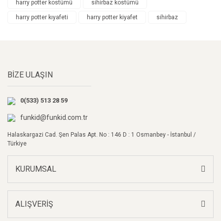
harry potter kostümü
sihirbaz kostümü
Yorum Yaz
harry potter kıyafeti
harry potter kiyafet
sihirbaz
Ürün resmi kalitesiz, bozuk veya görüntülenemiyor.
Ürün açıklamasında eksik bilgiler bulunuyor.
Ürün bilgilerinde hatalar bulunuyor.
Ürün fiyatı diğer sitelerden daha pahalı.
BİZE ULAŞIN
Bu ürüne benzer farklı alternatifler olmalı.
0(533) 513 28 59
funkid@funkid.com.tr
Halaskargazi Cad. Şen Palas Apt. No : 146 D : 1 Osmanbey - İstanbul /
Gönder
Türkiye
KURUMSAL
ALIŞVERİŞ