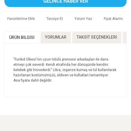
GELİNCE HABER VER
Tavsiye Et
Yorum Yaz
Fiyat Alarmı
YORUMLAR
TAKSIT SEÇENEKLERI
Ö
ÜRÜN BILGISI
"Funkid Ülkesi'nin uzun tütülü prensesi arkadaşları ile dans
etmeyi çok severdi. Kendi etrafında her dönüşünde kendini
kelebek gibi hissederdi." Likra, organze kumaş ve tül kullanılarak
hazırlanan kostümümüzü, eldiven ve kollukları tamamlıyor.
Asa fiyata dahil değildir.
Bu ürünün fiyat bilgisi, resim, ürün açıklamalarında ve
diğer konularda yetersiz gördüğünüz noktaları öneri
Bu ürüne ilk yorumu siz yapın!
formunu kullanarak tarafımıza iletebilirsiniz.
Görüş ve önerileriniz için teşekkür ederiz.
Yorum Yaz
Ürün resmi kalitesiz, bozuk veya görüntülenemiyor.