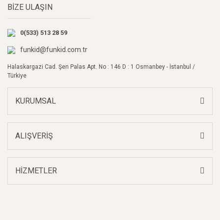
BİZE ULAŞIN
Ürün açıklamasında eksik bilgiler bulunuyor.
Ürün bilgilerinde hatalar bulunuyor.
0(533) 513 28 59
Ürün fiyatı diğer sitelerden daha pahalı.
Bu ürüne benzer farklı alternatifler olmalı.
funkid@funkid.com.tr
Halaskargazi Cad. Şen Palas Apt. No : 146 D : 1 Osmanbey - İstanbul /
Türkiye
KURUMSAL
Gönder
ALIŞVERİŞ
HİZMETLER