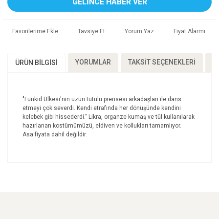
GELİNCE HABER VER
Tavsiye Et
Yorum Yaz
Fiyat Alarmı
YORUMLAR
TAKSIT SEÇENEKLERI
Ö
ÜRÜN BILGISI
"Funkid Ülkesi'nin uzun tütülü prensesi arkadaşları ile dans
etmeyi çok severdi. Kendi etrafında her dönüşünde kendini
kelebek gibi hissederdi." Likra, organze kumaş ve tül kullanılarak
hazırlanan kostümümüzü, eldiven ve kollukları tamamlıyor.
Asa fiyata dahil değildir.
Bu ürünün fiyat bilgisi, resim, ürün açıklamalarında ve
diğer konularda yetersiz gördüğünüz noktaları öneri
Bu ürüne ilk yorumu siz yapın!
formunu kullanarak tarafımıza iletebilirsiniz.
Görüş ve önerileriniz için teşekkür ederiz.
Yorum Yaz
Ürün resmi kalitesiz, bozuk veya görüntülenemiyor.