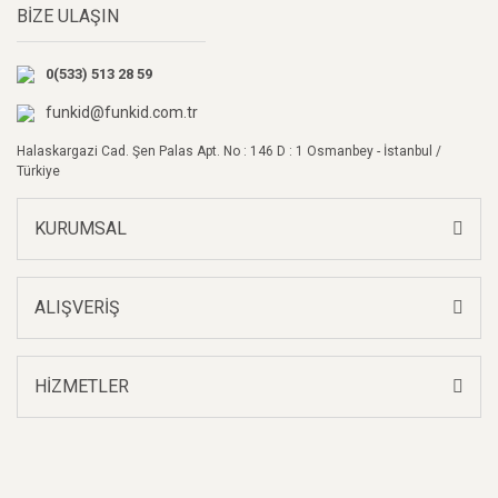
BİZE ULAŞIN
Ürün açıklamasında eksik bilgiler bulunuyor.
Ürün bilgilerinde hatalar bulunuyor.
0(533) 513 28 59
Ürün fiyatı diğer sitelerden daha pahalı.
Bu ürüne benzer farklı alternatifler olmalı.
funkid@funkid.com.tr
Halaskargazi Cad. Şen Palas Apt. No : 146 D : 1 Osmanbey - İstanbul /
Türkiye
KURUMSAL
Gönder
ALIŞVERİŞ
HİZMETLER