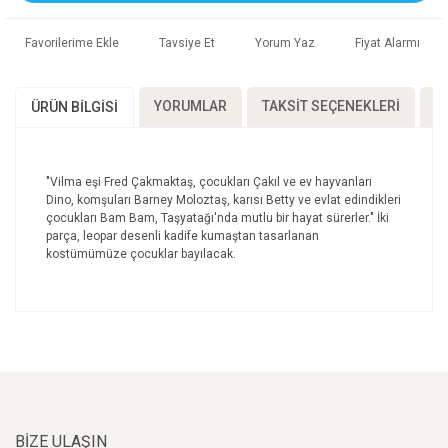
Tavsiye Et
Yorum Yaz
Fiyat Alarmı
YORUMLAR
TAKSIT SEÇENEKLERI
Ö
ÜRÜN BILGISI
"Vilma eşi Fred Çakmaktaş, çocukları Çakıl ve ev hayvanları
Dino, komşuları Barney Moloztaş, karısı Betty ve evlat edindikleri
çocukları Bam Bam, Taşyatağı'nda mutlu bir hayat sürerler." İki
parça, leopar desenli kadife kumaştan tasarlanan
kostümümüze çocuklar bayılacak.
Bu ürünün fiyat bilgisi, resim, ürün açıklamalarında ve
diğer konularda yetersiz gördüğünüz noktaları öneri
Bu ürüne ilk yorumu siz yapın!
formunu kullanarak tarafımıza iletebilirsiniz.
Görüş ve önerileriniz için teşekkür ederiz.
Yorum Yaz
Ürün resmi kalitesiz, bozuk veya görüntülenemiyor.
BİZE ULAŞIN
Ürün açıklamasında eksik bilgiler bulunuyor.