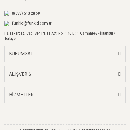
Ürün bilgilerinde hatalar bulunuyor.
0(533) 513 28 59
Ürün fiyatı diğer sitelerden daha pahalı.
Bu ürüne benzer farklı alternatifler olmalı.
funkid@funkid.com.tr
Halaskargazi Cad. Şen Palas Apt. No : 146 D : 1 Osmanbey - İstanbul /
Türkiye
KURUMSAL
Gönder
ALIŞVERİŞ
HİZMETLER