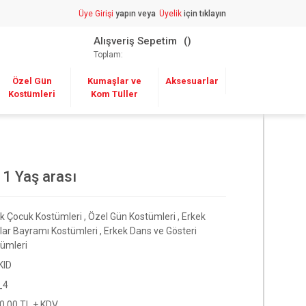
Üye Girişi
yapın veya
Üyelik
için tıklayın
Alışveriş Sepetim
Toplam:
Özel Gün
Kumaşlar ve
Aksesuarlar
Kostümleri
Kom Tüller
1 Yaş arası
k Çocuk Kostümleri
,
Özel Gün Kostümleri
,
Erkek
lar Bayramı Kostümleri
,
Erkek Dans ve Gösteri
ümleri
KID
_4
0,00 TL + KDV