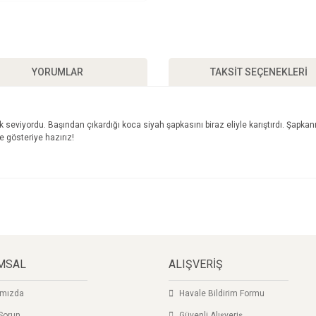
YORUMLAR
TAKSIT SEÇENEKLERI
eviyordu. Başından çıkardığı koca siyah şapkasını biraz eliyle karıştırdı. Şapkanın
ve gösteriye hazırız!
a ve diğer konularda yetersiz gördüğünüz noktaları öneri formunu kullanarak taraf
Bu ürüne ilk yorumu siz yapın!
yor.
Yorum Yaz
MSAL
ALIŞVERİŞ
ımızda
Havale Bildirim Formu
Sorun
Güvenli Alışveriş