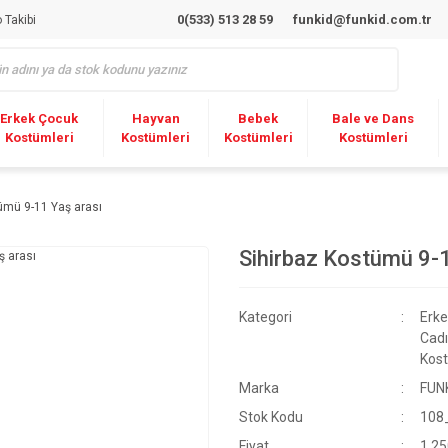
0(533) 513 28 59
funkid@funkid.com.tr
 Takibi
Erkek Çocuk
Hayvan
Bebek
Bale ve Dans
Kostümleri
Kostümleri
Kostümleri
Kostümleri
ümü 9-11 Yaş arası
Sihirbaz Kostümü 9-1
Kategori
Erke
Cadı
Kost
Marka
FUN
Stok Kodu
108
Fiyat
1.25