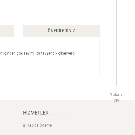
ÖNERILERINIZ
 içinden çok sevimli bir tavşancık çıkarıverdi.
ımıza iletebilirsiniz.
Yukarı
Çık
HİZMETLER
Kapıda Ödeme