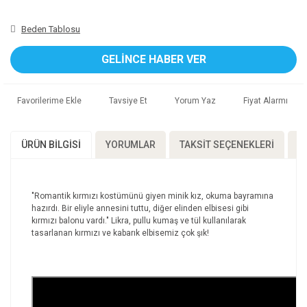
Beden Tablosu
GELİNCE HABER VER
Tavsiye Et
Yorum Yaz
Fiyat Alarmı
YORUMLAR
TAKSIT SEÇENEKLERI
Ö
ÜRÜN BILGISI
"Romantik kırmızı kostümünü giyen minik kız, okuma bayramına
hazırdı. Bir eliyle annesini tuttu, diğer elinden elbisesi gibi
kırmızı balonu vardı." Likra, pullu kumaş ve tül kullanılarak
tasarlanan kırmızı ve kabarık elbisemiz çok şık!