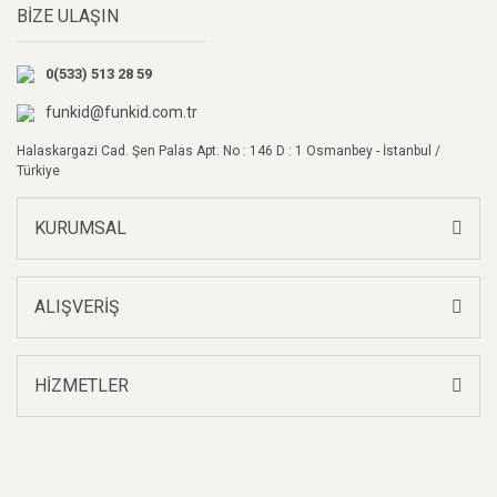
BİZE ULAŞIN
Ürün açıklamasında eksik bilgiler bulunuyor.
Ürün bilgilerinde hatalar bulunuyor.
0(533) 513 28 59
Ürün fiyatı diğer sitelerden daha pahalı.
Bu ürüne benzer farklı alternatifler olmalı.
funkid@funkid.com.tr
Halaskargazi Cad. Şen Palas Apt. No : 146 D : 1 Osmanbey - İstanbul /
Türkiye
KURUMSAL
Gönder
ALIŞVERİŞ
HİZMETLER