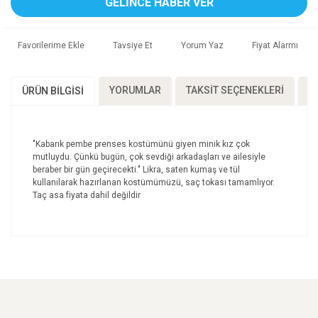
GELİNCE HABER VER
Tavsiye Et
Yorum Yaz
Fiyat Alarmı
YORUMLAR
TAKSIT SEÇENEKLERI
Ö
ÜRÜN BILGISI
"Kabarık pembe prenses kostümünü giyen minik kız çok
mutluydu. Çünkü bugün, çok sevdiği arkadaşları ve ailesiyle
beraber bir gün geçirecekti." Likra, saten kumaş ve tül
kullanılarak hazırlanan kostümümüzü, saç tokası tamamlıyor.
Taç asa fiyata dahil değildir
Bu ürünün fiyat bilgisi, resim, ürün açıklamalarında ve
diğer konularda yetersiz gördüğünüz noktaları öneri
Bu ürüne ilk yorumu siz yapın!
formunu kullanarak tarafımıza iletebilirsiniz.
Görüş ve önerileriniz için teşekkür ederiz.
Yorum Yaz
Ürün resmi kalitesiz, bozuk veya görüntülenemiyor.