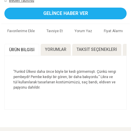
Beden Tablosu
GELİNCE HABER VER
Tavsiye Et
Yorum Yaz
Fiyat Alarmı
YORUMLAR
TAKSIT SEÇENEKLERI
Ö
ÜRÜN BILGISI
"Funkid Ülkesi daha önce böyle bir kedi görmemişti. Çünkü rengi
pembeydi! Pembe kediyi bir gören, bir daha bakıyordu." Likra ve
tül kullanılarak tasarlanan kostümümüzü, saç bandı, eldiven ve
papyonu dahildir.
Bu ürünün fiyat bilgisi, resim, ürün açıklamalarında ve
diğer konularda yetersiz gördüğünüz noktaları öneri
Bu ürüne ilk yorumu siz yapın!
formunu kullanarak tarafımıza iletebilirsiniz.
Görüş ve önerileriniz için teşekkür ederiz.