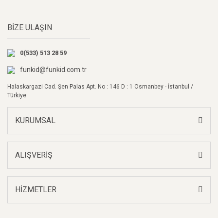
Yorum Yaz
Ürün resmi kalitesiz, bozuk veya görüntülenemiyor.
BİZE ULAŞIN
Ürün açıklamasında eksik bilgiler bulunuyor.
Ürün bilgilerinde hatalar bulunuyor.
0(533) 513 28 59
Ürün fiyatı diğer sitelerden daha pahalı.
Bu ürüne benzer farklı alternatifler olmalı.
funkid@funkid.com.tr
Halaskargazi Cad. Şen Palas Apt. No : 146 D : 1 Osmanbey - İstanbul /
Türkiye
KURUMSAL
Gönder
ALIŞVERİŞ
HİZMETLER