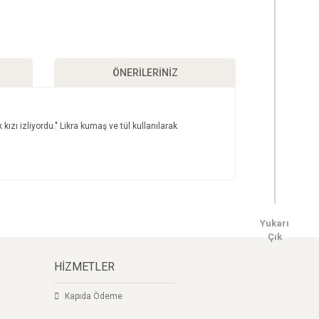
ÖNERILERINIZ
zı izliyordu." Likra kumaş ve tül kullanılarak
ımıza iletebilirsiniz.
Yukarı
Çık
HİZMETLER
Kapıda Ödeme