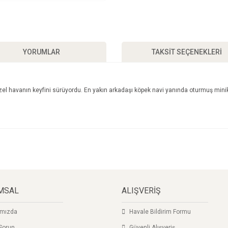
YORUMLAR
TAKSIT SEÇENEKLERI
l havanın keyfini sürüyordu. En yakın arkadaşı köpek navi yanında oturmuş minik kı
a ve diğer konularda yetersiz gördüğünüz noktaları öneri formunu kullanarak taraf
Bu ürüne ilk yorumu siz yapın!
yor.
Yorum Yaz
MSAL
ALIŞVERİŞ
ımızda
Havale Bildirim Formu
Sorun
Güvenli Alışveriş