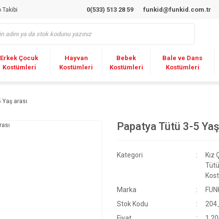
0(533) 513 28 59
funkid@funkid.com.tr
 Takibi
Erkek Çocuk
Hayvan
Bebek
Bale ve Dans
Kostümleri
Kostümleri
Kostümleri
Kostümleri
5 Yaş arası
Papatya Tütü 3-5 Yaş
Kategori
Kız 
Tütü
Kost
Marka
FUN
Stok Kodu
204
Fiyat
1.20