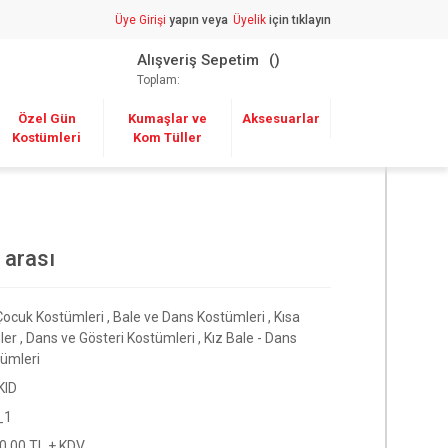
Üye Girişi
yapın veya
Üyelik
için tıklayın
Alışveriş Sepetim
Toplam:
Özel Gün
Kumaşlar ve
Aksesuarlar
Kostümleri
Kom Tüller
 arası
Çocuk Kostümleri
,
Bale ve Dans Kostümleri
,
Kısa
ler
,
Dans ve Gösteri Kostümleri
,
Kız Bale - Dans
ümleri
KID
_1
0,00 TL + KDV