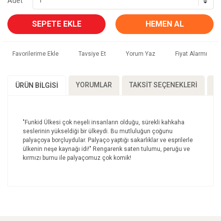
Adet
SEPETE EKLE
HEMEN AL
Tavsiye Et
Yorum Yaz
Fiyat Alarmı
YORUMLAR
TAKSIT SEÇENEKLERI
Ö
ÜRÜN BILGISI
"Funkid Ülkesi çok neşeli insanların olduğu, sürekli kahkaha
seslerinin yükseldiği bir ülkeydi. Bu mutluluğun çoğunu
palyaçoya borçluydular. Palyaço yaptığı sakarlıklar ve esprilerle
ülkenin neşe kaynağı idi!" Rengarenk saten tulumu, peruğu ve
kırmızı burnu ile palyaçomuz çok komik!
Bu ürünün fiyat bilgisi, resim, ürün açıklamalarında ve
diğer konularda yetersiz gördüğünüz noktaları öneri
Bu ürüne ilk yorumu siz yapın!
formunu kullanarak tarafımıza iletebilirsiniz.
Görüş ve önerileriniz için teşekkür ederiz.