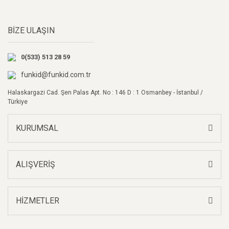
Yorum Yaz
Ürün resmi kalitesiz, bozuk veya görüntülenemiyor.
BİZE ULAŞIN
Ürün açıklamasında eksik bilgiler bulunuyor.
Ürün bilgilerinde hatalar bulunuyor.
0(533) 513 28 59
Ürün fiyatı diğer sitelerden daha pahalı.
Bu ürüne benzer farklı alternatifler olmalı.
funkid@funkid.com.tr
Halaskargazi Cad. Şen Palas Apt. No : 146 D : 1 Osmanbey - İstanbul /
Türkiye
KURUMSAL
Gönder
ALIŞVERİŞ
HİZMETLER