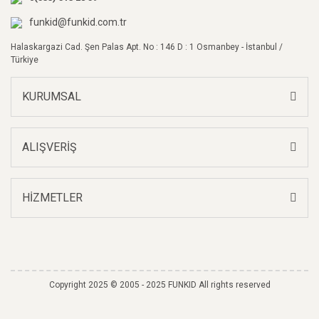
Bu ürüne benzer farklı alternatifler olmalı.
funkid@funkid.com.tr
Halaskargazi Cad. Şen Palas Apt. No : 146 D : 1 Osmanbey - İstanbul /
Türkiye
KURUMSAL
Gönder
ALIŞVERİŞ
HİZMETLER
Copyright 2025 © 2005 - 2025 FUNKID All rights reserved