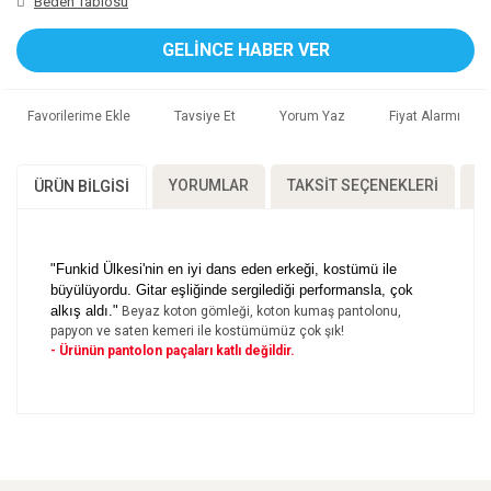
Beden Tablosu
GELİNCE HABER VER
Tavsiye Et
Yorum Yaz
Fiyat Alarmı
YORUMLAR
TAKSIT SEÇENEKLERI
Ö
ÜRÜN BILGISI
"Funkid Ülkesi'nin en iyi dans eden erkeği, kostümü ile
büyülüyordu. Gitar eşliğinde sergilediği performansla, çok
alkış aldı."
Beyaz koton gömleği, koton kumaş pantolonu,
papyon ve saten kemeri ile kostümümüz çok şık!
- Ürünün pantolon paçaları katlı değildir.
Bu ürünün fiyat bilgisi, resim, ürün açıklamalarında ve
diğer konularda yetersiz gördüğünüz noktaları öneri
Bu ürüne ilk yorumu siz yapın!
formunu kullanarak tarafımıza iletebilirsiniz.
Görüş ve önerileriniz için teşekkür ederiz.