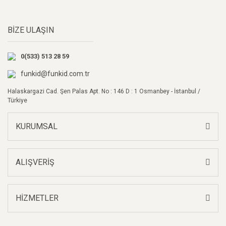
Yorum Yaz
Ürün resmi kalitesiz, bozuk veya görüntülenemiyor.
BİZE ULAŞIN
Ürün açıklamasında eksik bilgiler bulunuyor.
Ürün bilgilerinde hatalar bulunuyor.
0(533) 513 28 59
Ürün fiyatı diğer sitelerden daha pahalı.
Bu ürüne benzer farklı alternatifler olmalı.
funkid@funkid.com.tr
Halaskargazi Cad. Şen Palas Apt. No : 146 D : 1 Osmanbey - İstanbul /
Türkiye
KURUMSAL
Gönder
ALIŞVERİŞ
HİZMETLER