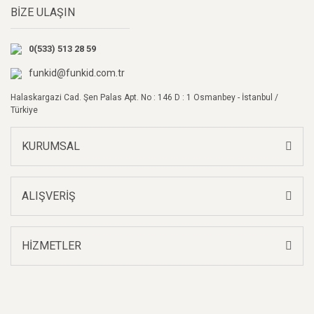
BİZE ULAŞIN
Ürün açıklamasında eksik bilgiler bulunuyor.
Ürün bilgilerinde hatalar bulunuyor.
0(533) 513 28 59
Ürün fiyatı diğer sitelerden daha pahalı.
Bu ürüne benzer farklı alternatifler olmalı.
funkid@funkid.com.tr
Halaskargazi Cad. Şen Palas Apt. No : 146 D : 1 Osmanbey - İstanbul /
Türkiye
KURUMSAL
Gönder
ALIŞVERİŞ
HİZMETLER