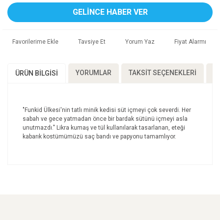
GELİNCE HABER VER
Tavsiye Et
Yorum Yaz
Fiyat Alarmı
YORUMLAR
TAKSIT SEÇENEKLERI
Ö
ÜRÜN BILGISI
"Funkid Ülkesi'nin tatlı minik kedisi süt içmeyi çok severdi. Her
sabah ve gece yatmadan önce bir bardak sütünü içmeyi asla
unutmazdı." Likra kumaş ve tül kullanılarak tasarlanan, eteği
kabarık kostümümüzü saç bandı ve papyonu tamamlıyor.
Bu ürünün fiyat bilgisi, resim, ürün açıklamalarında ve
diğer konularda yetersiz gördüğünüz noktaları öneri
Bu ürüne ilk yorumu siz yapın!
formunu kullanarak tarafımıza iletebilirsiniz.
Görüş ve önerileriniz için teşekkür ederiz.
Yorum Yaz
Ürün resmi kalitesiz, bozuk veya görüntülenemiyor.