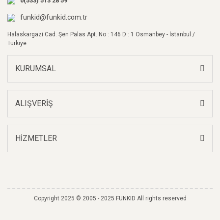
0(533) 513 28 59
Ürün fiyatı diğer sitelerden daha pahalı.
Yorum Yaz
Bu ürüne benzer farklı alternatifler olmalı.
funkid@funkid.com.tr
Halaskargazi Cad. Şen Palas Apt. No : 146 D : 1 Osmanbey - İstanbul /
Türkiye
KURUMSAL
Gönder
ALIŞVERİŞ
HİZMETLER
Copyright 2025 © 2005 - 2025 FUNKID All rights reserved