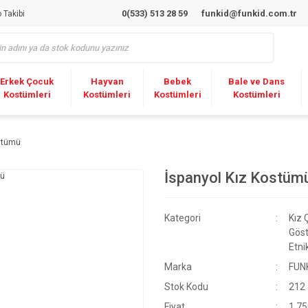
0(533) 513 28 59
funkid@funkid.com.tr
 Takibi
Erkek Çocuk
Hayvan
Bebek
Bale ve Dans
Kostümleri
Kostümleri
Kostümleri
Kostümleri
ostümü
İspanyol Kız Kostüm
Kategori
Kız 
Göst
Etni
Marka
FUN
Stok Kodu
212
Fiyat
1.75