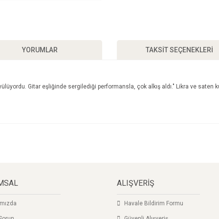
YORUMLAR
TAKSIT SEÇENEKLERI
üyülüyordu. Gitar eşliğinde sergilediği performansla, çok alkış aldı." Likra ve sa
a ve diğer konularda yetersiz gördüğünüz noktaları öneri formunu kullanarak taraf
Bu ürüne ilk yorumu siz yapın!
yor.
Yorum Yaz
MSAL
ALIŞVERİŞ
ımızda
Havale Bildirim Formu
Sorun
Güvenli Alışveriş