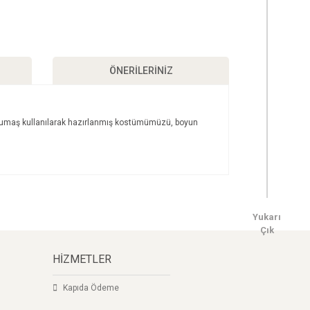
ÖNERILERINIZ
ten kumaş kullanılarak hazırlanmış kostümümüzü, boyun
ımıza iletebilirsiniz.
Yukarı
Çık
HİZMETLER
Kapıda Ödeme