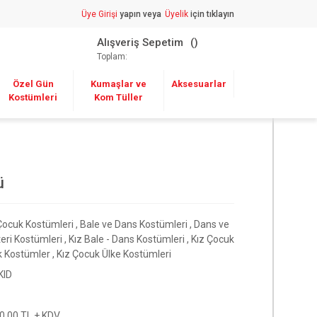
Üye Girişi
yapın veya
Üyelik
için tıklayın
Alışveriş Sepetim
Toplam:
Özel Gün
Kumaşlar ve
Aksesuarlar
Kostümleri
Kom Tüller
ü
Çocuk Kostümleri
,
Bale ve Dans Kostümleri
,
Dans ve
eri Kostümleri
,
Kız Bale - Dans Kostümleri
,
Kız Çocuk
k Kostümler
,
Kız Çocuk Ülke Kostümleri
KID
0,00 TL + KDV