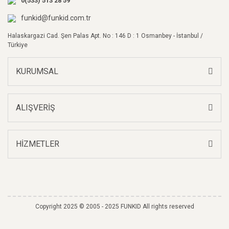
0(533) 513 28 59
Ürün fiyatı diğer sitelerden daha pahalı.
Bu ürüne benzer farklı alternatifler olmalı.
funkid@funkid.com.tr
Halaskargazi Cad. Şen Palas Apt. No : 146 D : 1 Osmanbey - İstanbul /
Türkiye
KURUMSAL
Gönder
ALIŞVERİŞ
HİZMETLER
Copyright 2025 © 2005 - 2025 FUNKID All rights reserved