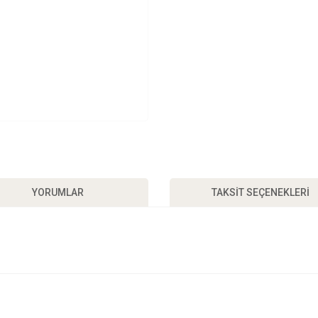
YORUMLAR
TAKSIT SEÇENEKLERI
a ve diğer konularda yetersiz gördüğünüz noktaları öneri formunu kullanarak taraf
Bu ürüne ilk yorumu siz yapın!