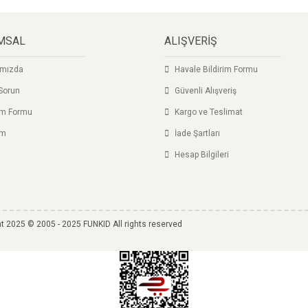
yor.
Yorum Yaz
MSAL
ALIŞVERİŞ
ımızda
Havale Bildirim Formu
Sorun
Güvenli Alışveriş
şim Formu
Kargo ve Teslimat
im
İade Şartları
Hesap Bilgileri
Gönder
t 2025 © 2005 - 2025 FUNKID All rights reserved