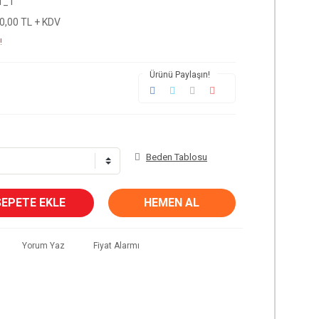
1_1
0,00 TL + KDV
!
Ürünü Paylaşın!
Beden Tablosu
SEPETE EKLE
HEMEN AL
Yorum Yaz
Fiyat Alarmı