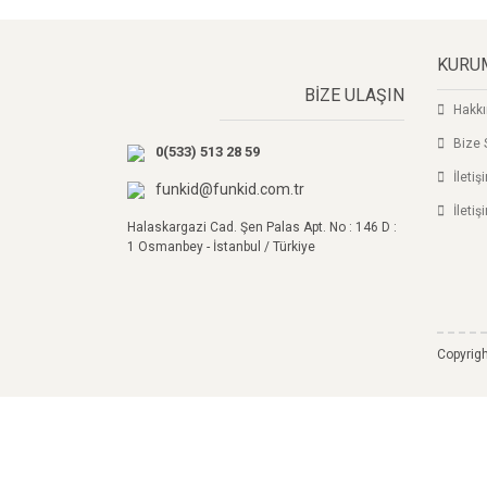
Ürün resmi kalitesiz, bozuk veya görüntülenemi
Ürün açıklamasında eksik bilgiler bulunuyor.
Ürün bilgilerinde hatalar bulunuyor.
KURU
Ürün fiyatı diğer sitelerden daha pahalı.
BİZE ULAŞIN
Hakk
Bu ürüne benzer farklı alternatifler olmalı.
Bize 
0(533) 513 28 59
İleti
funkid@funkid.com.tr
İletiş
Halaskargazi Cad. Şen Palas Apt. No : 146 D :
1 Osmanbey - İstanbul / Türkiye
Copyrigh