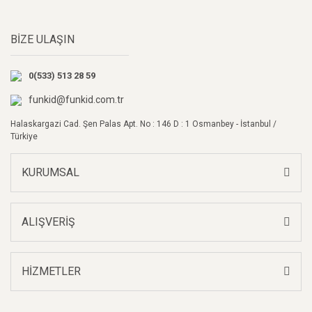
Yorum Yaz
Ürün resmi kalitesiz, bozuk veya görüntülenemiyor.
BİZE ULAŞIN
Ürün açıklamasında eksik bilgiler bulunuyor.
Ürün bilgilerinde hatalar bulunuyor.
0(533) 513 28 59
Ürün fiyatı diğer sitelerden daha pahalı.
Bu ürüne benzer farklı alternatifler olmalı.
funkid@funkid.com.tr
Halaskargazi Cad. Şen Palas Apt. No : 146 D : 1 Osmanbey - İstanbul /
Türkiye
KURUMSAL
Gönder
ALIŞVERİŞ
HİZMETLER