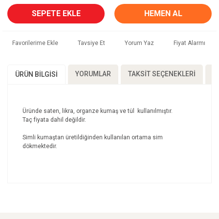
SEPETE EKLE
HEMEN AL
Tavsiye Et
Yorum Yaz
Fiyat Alarmı
YORUMLAR
TAKSIT SEÇENEKLERI
Ö
ÜRÜN BILGISI
Üründe saten, likra, organze kumaş ve tül kullanılmıştır.
Taç fiyata dahil değildir.
Simli kumaştan üretildiğinden kullanılan ortama sim
dökmektedir.
Bu ürünün fiyat bilgisi, resim, ürün açıklamalarında ve
diğer konularda yetersiz gördüğünüz noktaları öneri
Bu ürüne ilk yorumu siz yapın!
formunu kullanarak tarafımıza iletebilirsiniz.
Görüş ve önerileriniz için teşekkür ederiz.