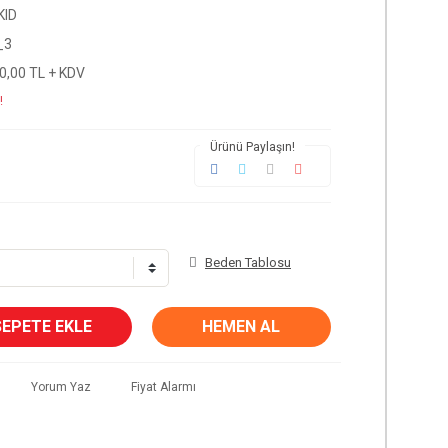
KID
_3
0,00 TL + KDV
!
Ürünü Paylaşın!
Beden Tablosu
SEPETE EKLE
HEMEN AL
Yorum Yaz
Fiyat Alarmı