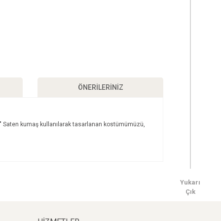
ÖNERILERINIZ
u." Saten kumaş kullanılarak tasarlanan kostümümüzü,
ımıza iletebilirsiniz.
Yukarı
Çık