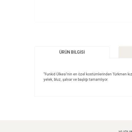
ÜRÜN BILGISI
"Funkid Ülkesi'nin en özel kostümlerinden Türkmen kı
yelek, bluz, şalvar ve başlığı tamamlıyor.
Bu ürünün fiyat bilgisi, resim, ürün açıklamalarınd
Görüş ve önerileriniz için teşekkür ederiz.
Ürün resmi kalitesiz, bozuk veya görüntülenemi
Ürün açıklamasında eksik bilgiler bulunuyor.
Ürün bilgilerinde hatalar bulunuyor.