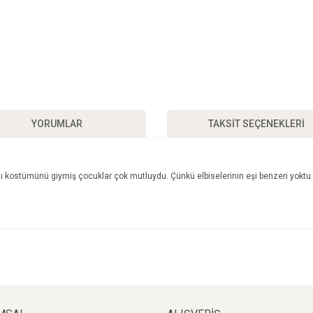
YORUMLAR
TAKSIT SEÇENEKLERI
zı kostümünü giymiş çocuklar çok mutluydu. Çünkü elbiselerinin eşi benzeri yokt
a ve diğer konularda yetersiz gördüğünüz noktaları öneri formunu kullanarak taraf
Bu ürüne ilk yorumu siz yapın!
yor.
Yorum Yaz