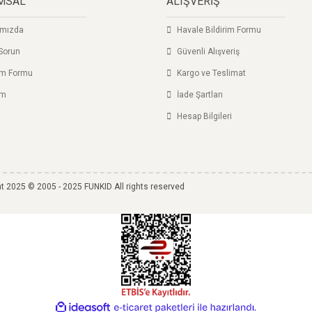
MSAL
ALIŞVERİŞ
ımızda
Havale Bildirim Formu
Sorun
Güvenli Alışveriş
şim Formu
Kargo ve Teslimat
im
İade Şartları
Hesap Bilgileri
Gönder
t 2025 © 2005 - 2025 FUNKID All rights reserved
ile
ideasoft
e-