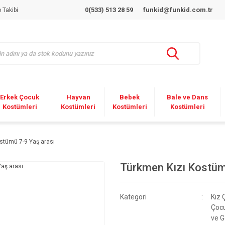
0(533) 513 28 59
funkid@funkid.com.tr
 Takibi
Erkek Çocuk
Hayvan
Bebek
Bale ve Dans
Kostümleri
Kostümleri
Kostümleri
Kostümleri
stümü 7-9 Yaş arası
Türkmen Kızı Kostüm
Kategori
Kız 
Çocu
ve G