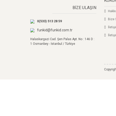
KURU
Ürün fiyatı diğer sitelerden daha pahalı.
BİZE ULAŞIN
Hakk
Bu ürüne benzer farklı alternatifler olmalı.
Bize 
0(533) 513 28 59
İleti
funkid@funkid.com.tr
İletiş
Halaskargazi Cad. Şen Palas Apt. No : 146 D :
1 Osmanbey - İstanbul / Türkiye
Copyrigh