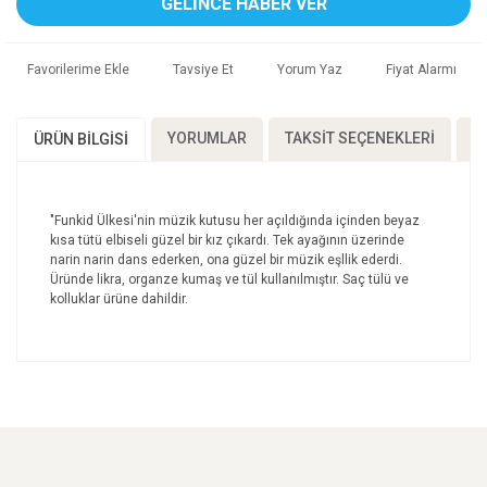
GELİNCE HABER VER
Tavsiye Et
Yorum Yaz
Fiyat Alarmı
YORUMLAR
TAKSIT SEÇENEKLERI
Ö
ÜRÜN BILGISI
"Funkid Ülkesi'nin müzik kutusu her açıldığında içinden beyaz
kısa tütü elbiseli güzel bir kız çıkardı. Tek ayağının üzerinde
narin narin dans ederken, ona güzel bir müzik eşllik ederdi.
Üründe likra, organze kumaş ve tül kullanılmıştır. Saç tülü ve
kolluklar ürüne dahildir.
Bu ürünün fiyat bilgisi, resim, ürün açıklamalarında ve
diğer konularda yetersiz gördüğünüz noktaları öneri
Bu ürüne ilk yorumu siz yapın!
formunu kullanarak tarafımıza iletebilirsiniz.
Görüş ve önerileriniz için teşekkür ederiz.
Yorum Yaz
Ürün resmi kalitesiz, bozuk veya görüntülenemiyor.