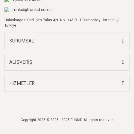
Bu ürüne benzer farklı alternatifler olmalı.
funkid@funkid.com.tr
Halaskargazi Cad. Şen Palas Apt. No : 146 D : 1 Osmanbey - İstanbul /
Türkiye
KURUMSAL
Gönder
ALIŞVERİŞ
HİZMETLER
Copyright 2025 © 2005 - 2025 FUNKID All rights reserved