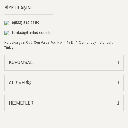
BİZE ULAŞIN
Ürün açıklamasında eksik bilgiler bulunuyor.
Ürün bilgilerinde hatalar bulunuyor.
0(533) 513 28 59
Ürün fiyatı diğer sitelerden daha pahalı.
Bu ürüne benzer farklı alternatifler olmalı.
funkid@funkid.com.tr
Halaskargazi Cad. Şen Palas Apt. No : 146 D : 1 Osmanbey - İstanbul /
Türkiye
KURUMSAL
Gönder
ALIŞVERİŞ
HİZMETLER