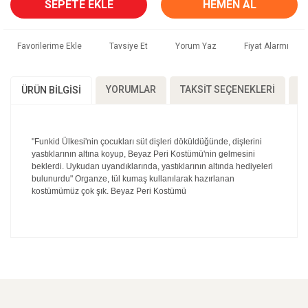
SEPETE EKLE
HEMEN AL
Tavsiye Et
Yorum Yaz
Fiyat Alarmı
YORUMLAR
TAKSIT SEÇENEKLERI
Ö
ÜRÜN BILGISI
"Funkid Ülkesi'nin çocukları süt dişleri döküldüğünde, dişlerini
yastıklarının altına koyup, Beyaz Peri Kostümü'nin gelmesini
beklerdi. Uykudan uyandıklarında, yastıklarının altında hediyeleri
bulunurdu" Organze, tül kumaş kullanılarak hazırlanan
kostümümüz çok şık. Beyaz Peri Kostümü
Bu ürünün fiyat bilgisi, resim, ürün açıklamalarında ve
diğer konularda yetersiz gördüğünüz noktaları öneri
Bu ürüne ilk yorumu siz yapın!
formunu kullanarak tarafımıza iletebilirsiniz.
Görüş ve önerileriniz için teşekkür ederiz.
Yorum Yaz
Ürün resmi kalitesiz, bozuk veya görüntülenemiyor.