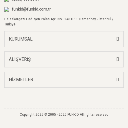
Bu ürüne benzer farklı alternatifler olmalı.
funkid@funkid.com.tr
Halaskargazi Cad. Şen Palas Apt. No : 146 D : 1 Osmanbey - İstanbul /
Türkiye
KURUMSAL
Gönder
ALIŞVERİŞ
HİZMETLER
Copyright 2025 © 2005 - 2025 FUNKID All rights reserved