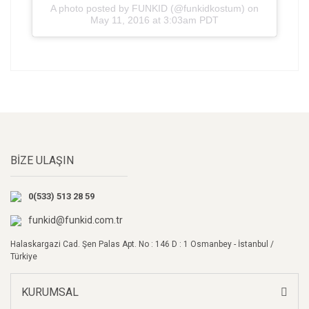
A photo posted by FUNKID (@funkidkostum) on
May 11, 2016 at 3:03am PDT
Bu ürünün fiyat bilgisi, resim, ürün açıklamalarında ve
diğer konularda yetersiz gördüğünüz noktaları öneri
Bu ürüne ilk yorumu siz yapın!
formunu kullanarak tarafımıza iletebilirsiniz.
Görüş ve önerileriniz için teşekkür ederiz.
Yorum Yaz
Ürün resmi kalitesiz, bozuk veya görüntülenemiyor.
BİZE ULAŞIN
Ürün açıklamasında eksik bilgiler bulunuyor.
Ürün bilgilerinde hatalar bulunuyor.
0(533) 513 28 59
Ürün fiyatı diğer sitelerden daha pahalı.
Bu ürüne benzer farklı alternatifler olmalı.
funkid@funkid.com.tr
Halaskargazi Cad. Şen Palas Apt. No : 146 D : 1 Osmanbey - İstanbul /
Türkiye
KURUMSAL
Gönder