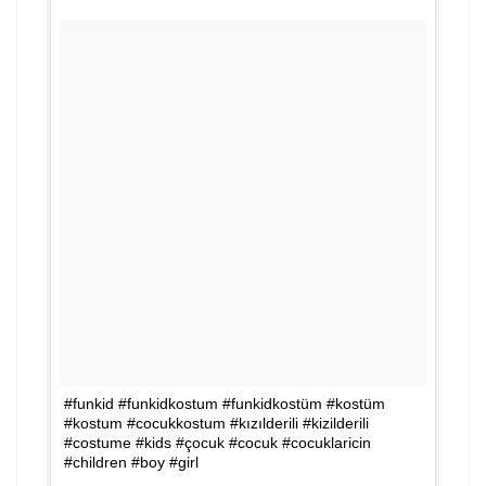
#funkid #funkidkostum #funkidkostüm #kostüm
#kostum #cocukkostum #kızılderili #kizilderili
#costume #kids #çocuk #cocuk #cocuklaricin
#children #boy #girl