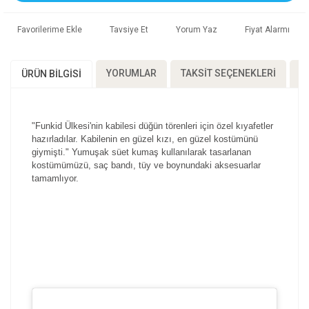
Tavsiye Et
Yorum Yaz
Fiyat Alarmı
YORUMLAR
TAKSIT SEÇENEKLERI
Ö
ÜRÜN BILGISI
"Funkid Ülkesi'nin kabilesi düğün törenleri için özel kıyafetler
hazırladılar. Kabilenin en güzel kızı, en güzel kostümünü
giymişti." Yumuşak süet kumaş kullanılarak tasarlanan
kostümümüzü, saç bandı, tüy ve boynundaki aksesuarlar
tamamlıyor.