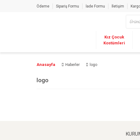
Ödeme
Sipariş Formu
İade Formu
İletişim
Kargo
Kız Çocuk
Kostümleri
Anasayfa
Haberler
logo
logo
KURU