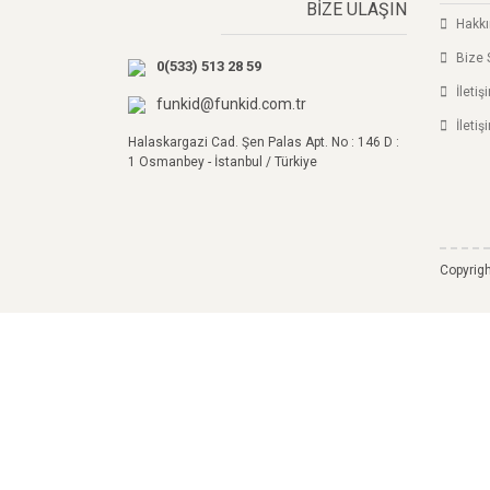
BİZE ULAŞIN
Hakk
Bize 
0(533) 513 28 59
İleti
funkid@funkid.com.tr
İletiş
Halaskargazi Cad. Şen Palas Apt. No : 146 D :
1 Osmanbey - İstanbul / Türkiye
Copyrigh