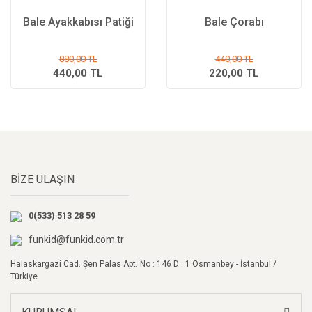
Bale Ayakkabısı Patiği
Bale Çorabı
880,00 TL
440,00 TL
440,00 TL
220,00 TL
BİZE ULAŞIN
0(533) 513 28 59
funkid@funkid.com.tr
Halaskargazi Cad. Şen Palas Apt. No : 146 D : 1 Osmanbey - İstanbul /
Türkiye